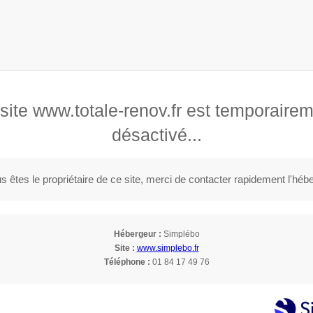
hevin, 59390 Lys-lez-Lannoy
site www.totale-renov.fr est temporaire
désactivé...
s êtes le propriétaire de ce site, merci de contacter rapidement l'héb
Hébergeur :
Simplébo
Site :
www.simplebo.fr
Téléphone :
01 84 17 49 76
Isolation à Villeneuve-d'Ascq (59491-59493-5965