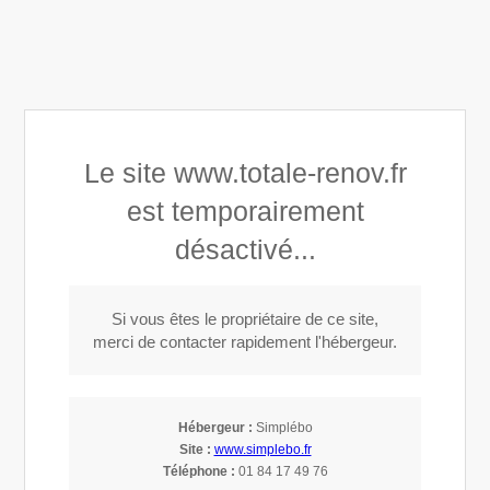
Totale Rénov’
Le site www.totale-renov.fr
Couverture, toiture, isolation dans le 59
est temporairement
désactivé...
Si vous êtes le propriétaire de ce site,
Isolation à Croix (59170)
merci de contacter rapidement l'hébergeur.
Isolation à Croix
Hébergeur :
Simplébo
Site :
www.simplebo.fr
Etablie à Lys-lez-Lannoy, la société
Totale Rénov’
est
Téléphone :
01 84 17 49 76