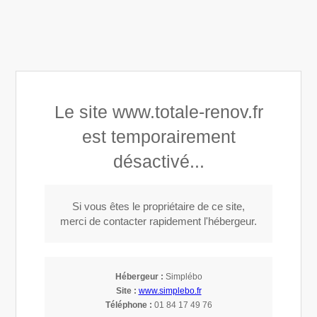
Totale Rénov’
Le site www.totale-renov.fr
Couverture, toiture, isolation dans le 59
est temporairement
désactivé...
Si vous êtes le propriétaire de ce site,
Isolation à Marcq-en-Barœul (59700)
merci de contacter rapidement l'hébergeur.
Isolation à Marcq-en-Barœul
Hébergeur :
Simplébo
Site :
www.simplebo.fr
Entreprise
d'isolation
, Totale Rénov’ est à votre service dans
Téléphone :
01 84 17 49 76