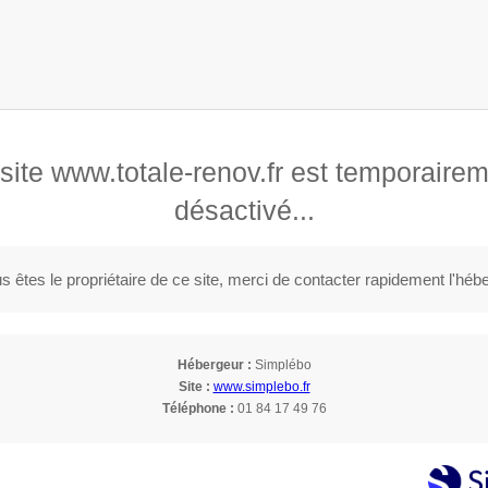
hevin, 59390 Lys-lez-Lannoy
site www.totale-renov.fr est temporaire
désactivé...
s êtes le propriétaire de ce site, merci de contacter rapidement l'héb
Hébergeur :
Simplébo
Site :
www.simplebo.fr
Téléphone :
01 84 17 49 76
andissement et extensions à Marquette-lez-Lille (