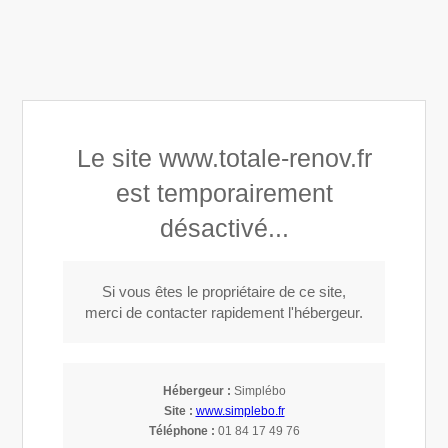
Totale Rénov’
Le site www.totale-renov.fr
Couverture, toiture, isolation dans le 59
est temporairement
désactivé...
Si vous êtes le propriétaire de ce site,
Agrandissement et extensions à Bondues
merci de contacter rapidement l'hébergeur.
(59910)
Hébergeur :
Simplébo
Agrandissement et extensions à
Site :
www.simplebo.fr
Téléphone :
01 84 17 49 76