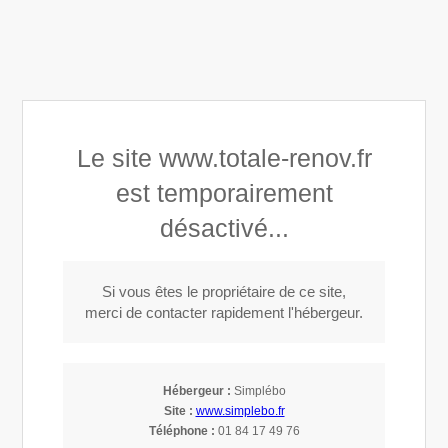
Totale Rénov’
Le site www.totale-renov.fr
Couverture, toiture, isolation dans le 59
est temporairement
désactivé...
Si vous êtes le propriétaire de ce site,
Rénovation de toiture à Baisieux (59780)
merci de contacter rapidement l'hébergeur.
Couvreur à Baisieux
Hébergeur :
Simplébo
Site :
www.simplebo.fr
Intervenant à Lys-lez-Lannoy, la société
Totale Rénov’
couvre
Téléphone :
01 84 17 49 76