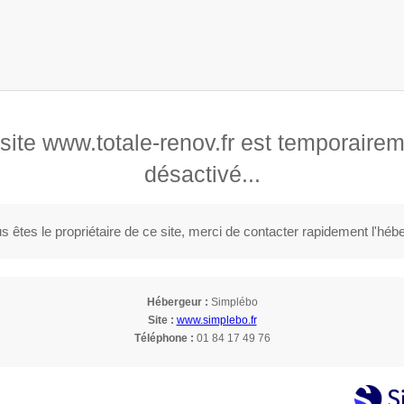
hevin, 59390 Lys-lez-Lannoy
site www.totale-renov.fr est temporaire
désactivé...
s êtes le propriétaire de ce site, merci de contacter rapidement l'héb
Hébergeur :
Simplébo
Site :
www.simplebo.fr
Téléphone :
01 84 17 49 76
Aménagement de combles à Wattrelos (59150)