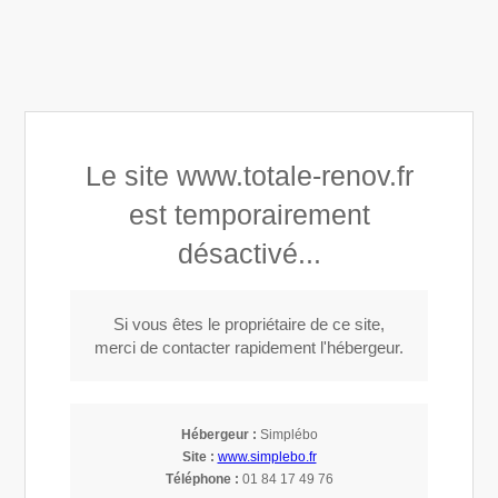
Totale Rénov’
Le site www.totale-renov.fr
Couverture, toiture, isolation dans le 59
est temporairement
désactivé...
Si vous êtes le propriétaire de ce site,
Agrandissement et extensions à Chéreng
merci de contacter rapidement l'hébergeur.
(59152)
Hébergeur :
Simplébo
Agrandissement et extensions à
Site :
www.simplebo.fr
Téléphone :
01 84 17 49 76